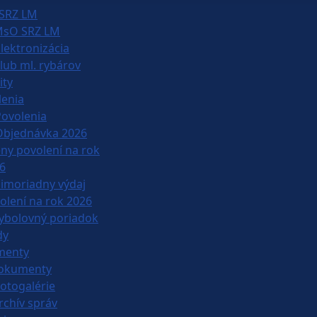
SRZ LM
sO SRZ LM
lektronizácia
lub ml. rybárov
ity
lenia
Povolenia
Objednávka 2026
ny povolení na rok
6
imoriadny výdaj
olení na rok 2026
ybolovný poriadok
dy
menty
okumenty
otogalérie
rchív správ