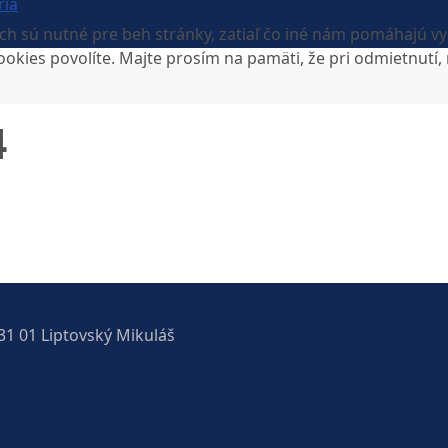
ria
h sú nutné pre beh stránky, zatiaľ čo iné nám pomáhajú vyl
ookies povolíte. Majte prosím na pamäti, že pri odmietnutí
4
31 01 Liptovský Mikuláš