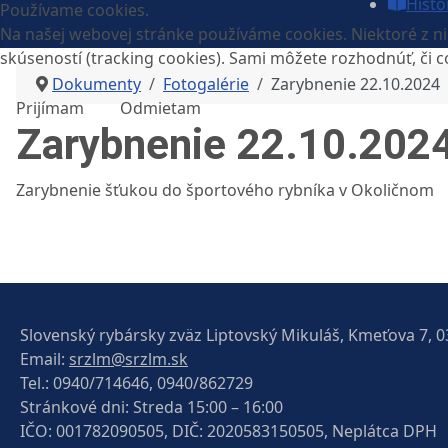
Histó
Používame cookies.
Na našej webovej stránke používáme cookies. Niektoré z nic
skúseností (tracking cookies). Sami môžete rozhodnúť, či c
Dokumenty
Fotogalérie
Zarybnenie 22.10.2024
Prijímam
Odmietam
Zarybnenie 22.10.202
Zarybnenie šťukou do športového rybníka v Okoličnom
Slovenský rybársky zväz Liptovský Mikuláš, Kmeťova 7, 0
Email:
srzlm@srzlm.sk
Tel.:
0940/714646, 0940/862729
Stránkové dni: Streda 15:00 – 16:00
IČO: 001782090505, DIČ: 2020583150505, Neplátca DPH