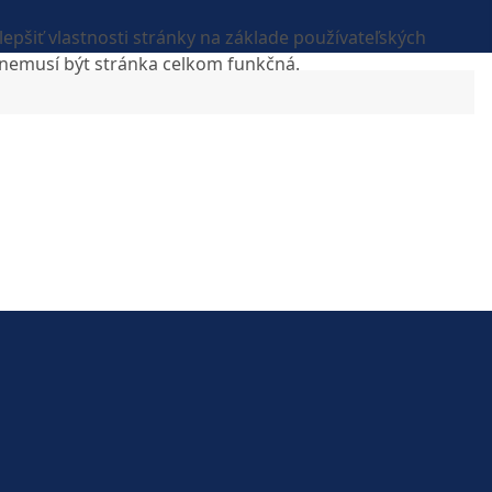
epšiť vlastnosti stránky na základe používateľských
, nemusí být stránka celkom funkčná.