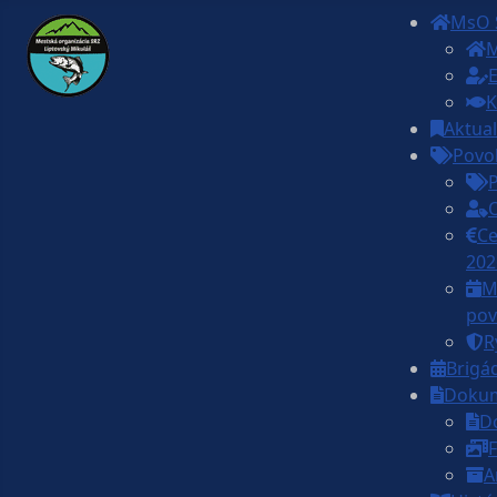
MsO 
M
E
K
Aktual
Povo
Ce
202
M
pov
R
Brigá
Doku
D
F
A