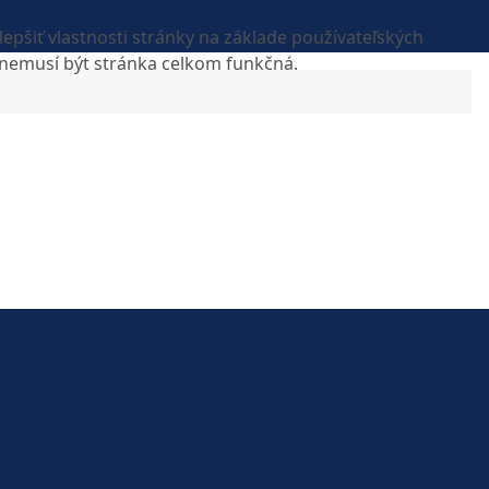
epšiť vlastnosti stránky na základe používateľských
, nemusí být stránka celkom funkčná.