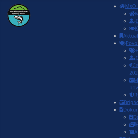
MsO 
M
E
K
Aktual
Povo
Ce
202
M
pov
R
Brigá
Doku
D
F
A