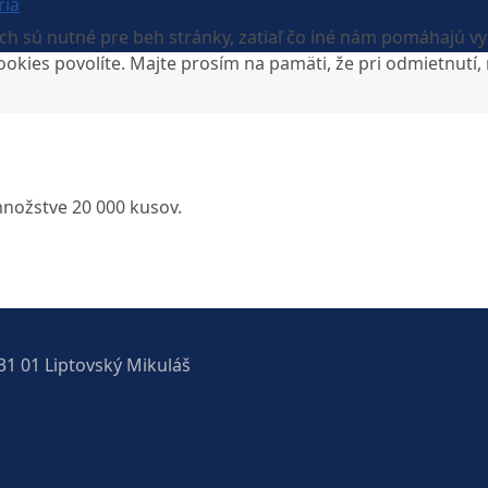
ria
h sú nutné pre beh stránky, zatiaľ čo iné nám pomáhajú vyl
ookies povolíte. Majte prosím na pamäti, že pri odmietnutí
nožstve 20 000 kusov.
31 01 Liptovský Mikuláš