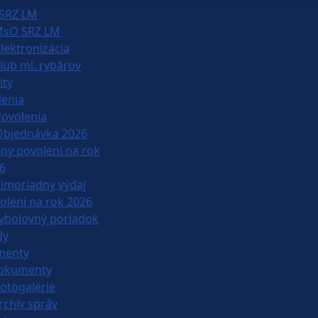
SRZ LM
sO SRZ LM
lektronizácia
lub ml. rybárov
ity
lenia
Povolenia
Objednávka 2026
ny povolení na rok
6
imoriadny výdaj
olení na rok 2026
ybolovný poriadok
dy
menty
okumenty
otogalérie
rchív správ