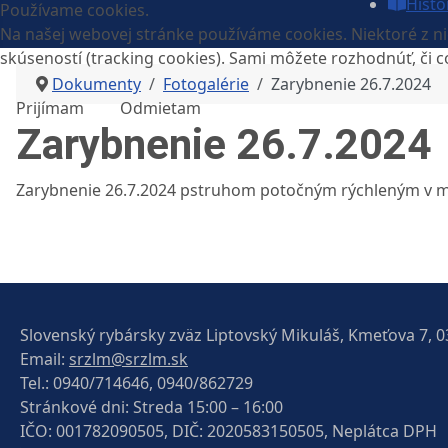
Histó
Používame cookies.
Na našej webovej stránke používáme cookies. Niektoré z nic
skúseností (tracking cookies). Sami môžete rozhodnúť, či c
Dokumenty
Fotogalérie
Zarybnenie 26.7.2024
Prijímam
Odmietam
Zarybnenie 26.7.2024
Zarybnenie 26.7.2024 pstruhom potočným rýchleným v m
Slovenský rybársky zväz Liptovský Mikuláš, Kmeťova 7, 0
Email:
srzlm@srzlm.sk
Tel.:
0940/714646, 0940/862729
Stránkové dni: Streda 15:00 – 16:00
IČO: 001782090505, DIČ: 2020583150505, Neplátca DPH