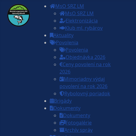
MsO SRZ LM
MsO SRZ LM
Elektronizácia
Klub ml. rybárov
Aktuality
Povolenia
Povolenia
Objednávka 2026
Ceny povolení na rok
2026
Mimoriadny výdaj
povolení na rok 2026
Rybolovný poriadok
Brigády
Dokumenty
Dokumenty
Fotogalérie
Archív správ