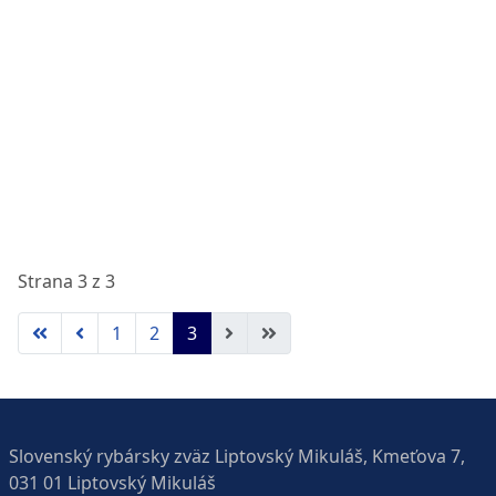
Strana 3 z 3
1
2
3
Slovenský rybársky zväz Liptovský Mikuláš, Kmeťova 7,
031 01 Liptovský Mikuláš